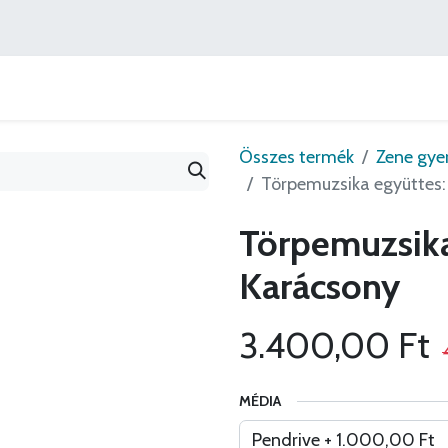
Könyvajánlók
Szerzőink
Ajánlatok
Lépj velünk
Összes termék
Zene gye
Törpemuzsika együttes:
Törpemuzsika
Karácsony
3.400,00
Ft
MÉDIA