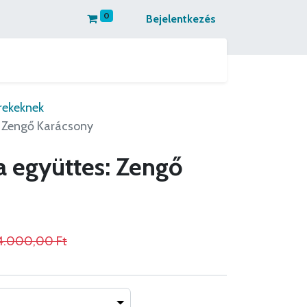
0
Bejelentkezés
 kapcsolatba
Partnereinknek ajánljuk
rekeknek
 Zengő Karácsony
 együttes: Zengő
4.000,00
Ft