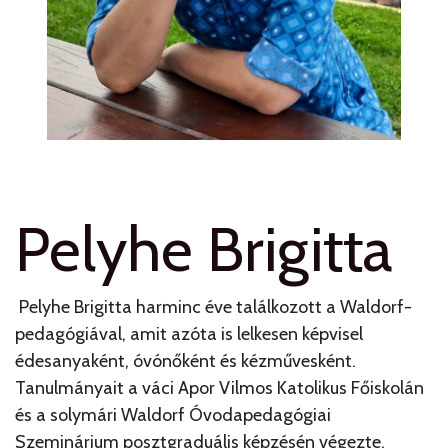
Pelyhe Brigitta
Pelyhe Brigitta harminc éve találkozott a Waldorf-
pedagógiával, amit azóta is lelkesen képvisel
édesanyaként, óvónőként és kézművesként.
Tanulmányait a váci Apor Vilmos Katolikus Főiskolán
és a solymári Waldorf Óvodapedagógiai
Szeminárium posztgraduális képzésén végezte.