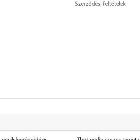
Szerződési feltételek
 egyik legrégebbi és
„Thot pedig ravasz tervet 