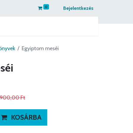
0
Bejelentkezés
 kapcsolatba
Partnereinknek ajánljuk
könyvek
Egyiptom meséi
séi
.900,00
Ft
KOSÁRBA