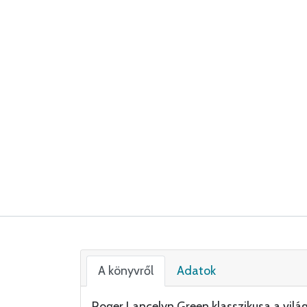
A könyvről
Adatok
Roger Lancelyn Green klasszikusa a világ