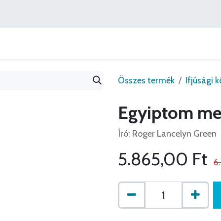
Könyvajánlók
Szerzőink
Ajánlatok
Lépj velünk
Összes termék
Ifjúsági 
Egyiptom me
Író: Roger Lancelyn Green
5.865,00
Ft
6