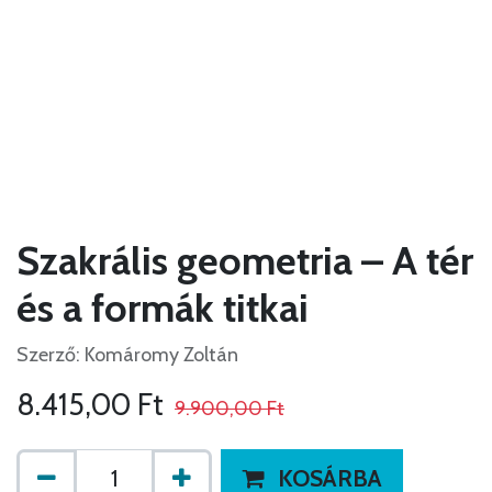
Szakrális geometria – A tér
és a formák titkai
Szerző: Komáromy Zoltán
8.415,00
Ft
9.900,00
Ft
KOSÁRBA