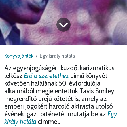
Könyvajánlók
Egy király halála
Az egyenjogúságért küzdő, karizmatikus
lelkész
Erő a szeretethez
című könyvét
követően halálának 50. évfordulója
alkalmából megjelentettük Tavis Smiley
megrendítő erejű kötetét is, amely az
emberi jogokért harcoló aktivista utolsó
évének igaz történetét mutatja be az
Egy
király halála
címmel.