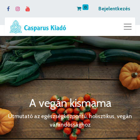
0
Bejelentkezés
A vegán kismama
Útmutató az egészségközpontú, holisztikus, vegán
várandóssághoz