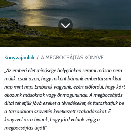
Könyvajánlók
A MEGBOCSÁJTÁS KÖNYVE
„Az emberi élet minősége bolygónkon semmi máson nem
múlik, csak azon, hogy miként bánunk embertársainkkal
nap mint nap. Emberek vagyunk, ezért előfordul, hogy kárt
okozunk másoknak vagy önmagunknak. A megbocsájtás
által tehetjük jóvá ezeket a tévedéseket, és foltozhatjuk be
a társadalom szövetén keletkezett szakadásokat. E
könyvvel arra hívunk, hogy járd velünk végig a
megbocsájtás útját!”