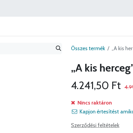
Könyvajánlók
Szerzőink
Ajánlatok
Lépj velünk
Összes termék
„A kis he
„A kis herceg
4.241,50
Ft
4.
Nincs raktáron
Kapjon értesítést amiko
Szerződési feltételek