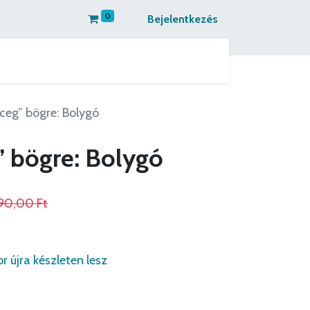
0
Bejelentkezés
 kapcsolatba
Partnereinknek ajánljuk
rceg” bögre: Bolygó
” bögre: Bolygó
990,00
Ft
r újra készleten lesz