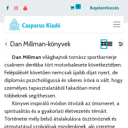
0
Bejelentkezés
Dan Millman-könyvek
​Dan Millman
világbajnok tornász sportkarrierje
csaknem derékba tört motorbalesete következtében.
Felépülését követően nemcsak újabb díjat nyert, de
diplomás pszichológussá és sikeres íróvá is vált, hogy
személyes tapasztalatából fakadóan mind
többeknek segíthessen.
​Könyvei inspiráló módon ötvözik az önismeret, a
spiritualitás és a gyakorlati életvezetés témáit.
Történetei mély belső átalakulásra ösztönöznek és
útmutatásul szolgálnak mindenkinek, aki szeretne