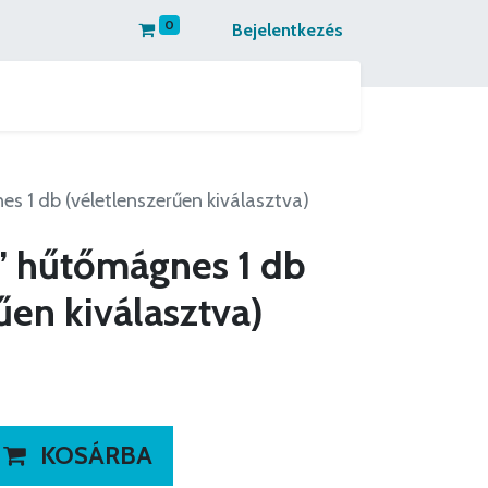
0
Bejelentkezés
 kapcsolatba
Partnereinknek ajánljuk
es 1 db (véletlenszerűen kiválasztva)
g” hűtőmágnes 1 db
űen kiválasztva)
KOSÁRBA