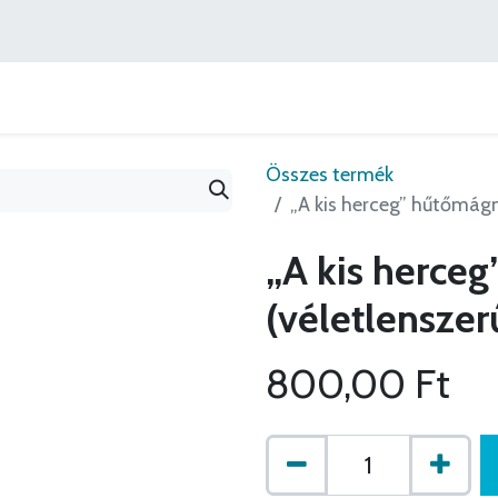
Könyvajánlók
Szerzőink
Ajánlatok
Lépj velünk
Összes termék
„A kis herceg” hűtőmágn
„A kis herce
(véletlenszer
800,00
Ft