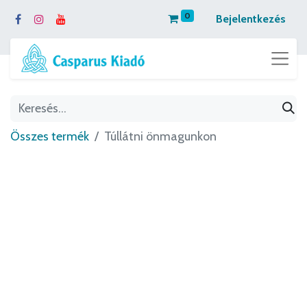
0
Bejelentkezés
Összes termék
Túllátni önmagunkon